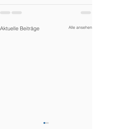
Alle ansehen
Aktuelle Beiträge
Mandanteninformation
Mandanteninfo